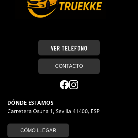
141CV
|
188.000
KM
|
4×4
CON
VER TELÉFONO
REDUCTORA
CONTACTO
DÓNDE ESTAMOS
Carretera Osuna 1, Sevilla 41400, ESP
CÓMO LLEGAR