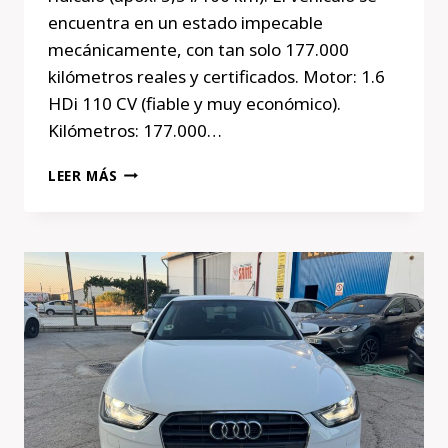
encuentra en un estado impecable
mecánicamente, con tan solo 177.000
kilómetros reales y certificados. Motor: 1.6
HDi 110 CV (fiable y muy económico).
Kilómetros: 177.000…
PEUGEOT
LEER MÁS
407
1.6
HDI
110
CV
(2006)
|
SOLO
177.000
KM