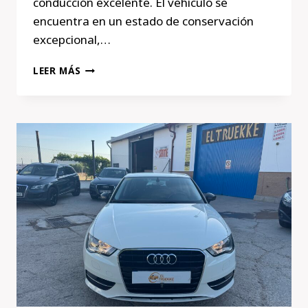
conducción excelente. El vehículo se
encuentra en un estado de conservación
excepcional,…
AUDI
LEER MÁS
A4
2.0
TDI
143
CV
(2013)
–
SOLO
159.000
KM