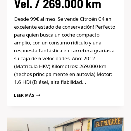
Vel. / 269.000 km
Desde 99€ al mes ¡Se vende Citroën C4 en
excelente estado de conservación! Perfecto
para quien busca un coche compacto,
amplio, con un consumo ridículo y una
respuesta fantástica en carretera gracias a
su caja de 6 velocidades. Año: 2012
(Matrícula HKV) Kilómetros: 269.000 km
(hechos principalmente en autovía) Motor:
1.6 HDi (Diésel, alta fiabilidad…
CITROËN
LEER MÁS
C4
1.6
HDI
115CV
E-
HDI