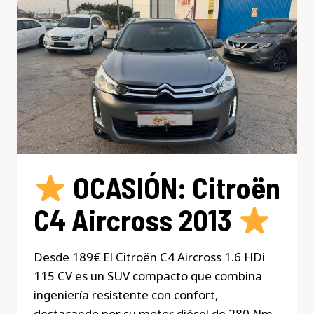
EXCLUSIVE
(2012)
–
6
VEL.
/
269.000
KM
OCASIÓN: Citroën
C4 Aircross 2013
Desde 189€ El Citroën C4 Aircross 1.6 HDi
115 CV es un SUV compacto que combina
ingeniería resistente con confort,
destacando por su motor diésel de 280 Nm