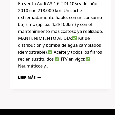
En venta Audi A3 1.6 TDI 105cv del año
2010 con 218.000 km. Un coche
extremadamente fiable, con un consumo
bajísimo (aprox. 4,2l/100km) y con el
mantenimiento más costoso ya realizado.
MANTENIMIENTO AL DÍA:
Kit de
distribución y bomba de agua cambiados
(demostrable).
Aceite y todos los filtros
recién sustituidos.
ITV en vigor.
Neumáticos y…
AUDI
LEER MÁS
A3
1.6
TDI
105CV
(2010)
–
CORREA