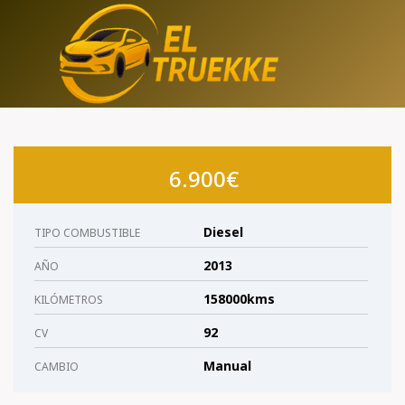
Saltar
al
contenido
6.900€
Diesel
TIPO COMBUSTIBLE
2013
AÑO
158000kms
KILÓMETROS
92
CV
Manual
CAMBIO