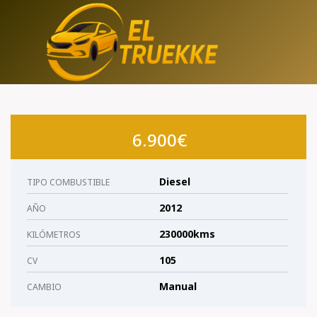
Saltar
al
contenido
6.900€
Diesel
TIPO COMBUSTIBLE
2012
AÑO
230000kms
KILÓMETROS
105
CV
Manual
CAMBIO