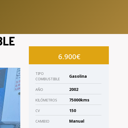
BLE
6.900€
TIPO
Gasolina
COMBUSTIBLE
2002
AÑO
75000kms
KILÓMETROS
150
CV
Manual
CAMBIO