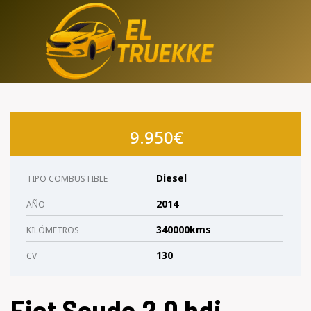
Saltar
al
contenido
9.950€
Diesel
TIPO COMBUSTIBLE
2014
AÑO
340000kms
KILÓMETROS
130
CV
Fiat Scudo 2.0 hdi