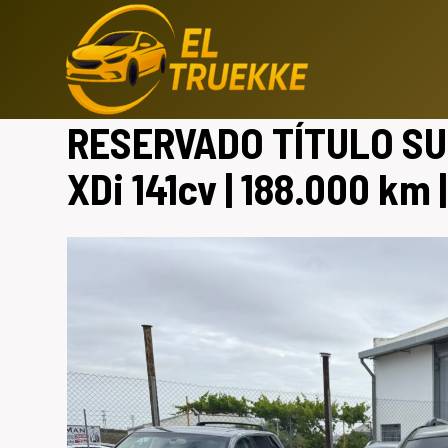
Saltar
al
contenido
RESERVADO TÍTULO SU
XDi 141cv | 188.000 km