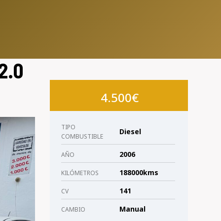
2.0
4.500€
TIPO
Diesel
COMBUSTIBLE
2006
AÑO
188000kms
KILÓMETROS
141
CV
Manual
CAMBIO